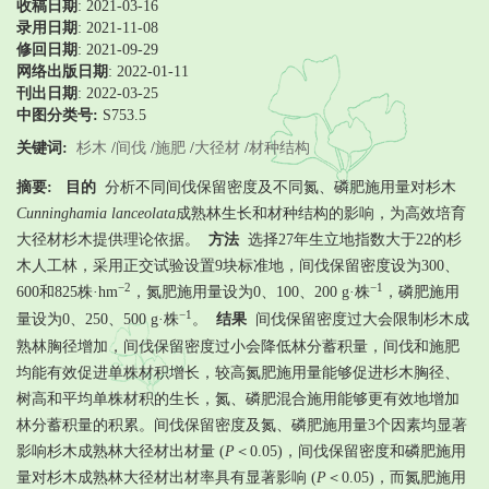
收稿日期
: 2021-03-16
录用日期
:
2021-11-08
修回日期
:
2021-09-29
网络出版日期
: 2022-01-11
刊出日期
: 2022-03-25
中图分类号:
S753.5
关键词:
杉木
/
间伐
/
施肥
/
大径材
/
材种结构
摘要:
目的
分析不同间伐保留密度及不同氮、磷肥施用量对杉木
Cunninghamia lanceolata
成熟林生长和材种结构的影响，为高效培育
大径材杉木提供理论依据。
方法
选择27年生立地指数大于22的杉
木人工林，采用正交试验设置9块标准地，间伐保留密度设为300、
−2
−1
600和825株·hm
，氮肥施用量设为0、100、200 g·株
，磷肥施用
−1
量设为0、250、500 g·株
。
结果
间伐保留密度过大会限制杉木成
熟林胸径增加，间伐保留密度过小会降低林分蓄积量，间伐和施肥
均能有效促进单株材积增长，较高氮肥施用量能够促进杉木胸径、
树高和平均单株材积的生长，氮、磷肥混合施用能够更有效地增加
林分蓄积量的积累。间伐保留密度及氮、磷肥施用量3个因素均显著
影响杉木成熟林大径材出材量 (
P
＜0.05)，间伐保留密度和磷肥施用
量对杉木成熟林大径材出材率具有显著影响 (
P
＜0.05)，而氮肥施用