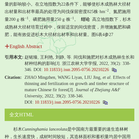
量的影响较小。在立地指数为22条件下，能够使杉木成熟林大径材
−2
出材量和出材率最高的处理为间伐保留密度825株·hm
、氮肥施用
−1
−1
量200 g·株
、磷肥施用量250 g·株
。
结论
高立地指数下，杉木
成熟林大径材培育过程中，保留适宜的间伐密度，并增施氮肥和磷
肥，能有效促进杉木大径材出材率和出材量。图6表4参27
English Abstract
引用本文:
赵铭臻, 王利艳, 刘静, 等. 间伐和施肥对杉木成熟林生长和
材种结构的影响[J]. 浙江农林大学学报, 2022, 39(2): 338-
346.
DOI:
10.11833/j.issn.2095-0756.20210226
Citation:
ZHAO Mingzhen, WANG Liyan, LIU Jing,
et al
. Effects of
thinning and fertilization on growth and timber structure of
mature Chinese fir forest[J].
Journal of Zhejiang A&F
University
, 2022, 39(2): 338-346.
DOI:
10.11833/j.issn.2095-0756.20210226
全文HTML
杉木
Cunninghamia lanceolata
是中国南方最重要的速生造林树
种，生长速度快，成材时间较短，其造林面积和蓄积量均居中国用