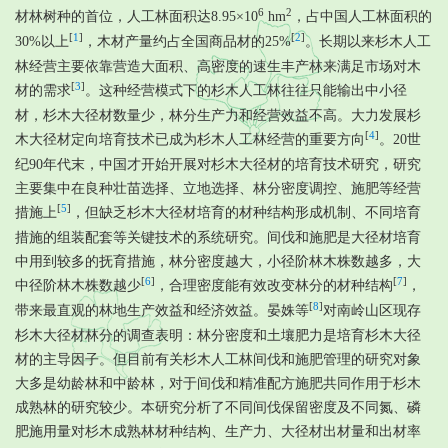
6
2
材林树种的首位，人工林面积达8.95×10
hm
，占中国人工林面积的
[
1
]
[
2
]
30%以上
，木材产量约占全国商品材的25%
。长期以来杉木人工
林经营主要依靠营造大面积、高密度的速生丰产林来满足市场对木
[
3
]
材的需求
。这种经营模式下的杉木人工林往往只能输出中小径
材，杉木大径材数量少，林分生产力和经营效益不高。大力发展杉
[
4
]
木大径材定向培育技术已成为杉木人工林经营的重要方向
。20世
纪90年代末，中国才开始开展对杉木大径材的培育技术研究，研究
主要集中在良种壮苗选择、立地选择、林分密度调控、施肥等经营
[
5
]
措施上
，但缺乏杉木大径材培育的材种结构形成机制、不同培育
措施的组装配套等关键技术的系统研究。间伐和施肥是大径材培育
中用到较多的抚育措施，林分密度越大，小径阶林木株数越多，大
[
6
]
[
7
]
中径阶林木株数越少
，合理密度能有效改变林分的材种结构
，
[
8
]
带来最直观的林地生产效益和经济效益。晏姝等
对南岭山区现存
杉木大径材林分的调查表明：林分密度和土壤肥力是培育杉木大径
材的主导因子。但目前有关杉木人工林间伐和施肥管理的研究对象
大多是幼龄林和中龄林，对于间伐和精准配方施肥共同作用于杉木
成熟林的研究较少。本研究分析了不同间伐保留密度及不同氮、磷
肥施用量对杉木成熟林材种结构、生产力、大径材出材量和出材率