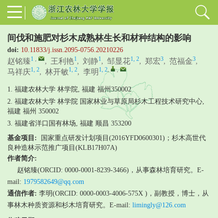
间伐和施肥对杉木成熟林生长和材种结构的影响
doi:
10.11833/j.issn.2095-0756.20210226
1
,
1
1
1, 2
3
3
赵铭臻
,
王利艳
,
刘静
,
邹显花
,
郑宏
,
范福金
,
1, 2
1, 2
1, 2
,
,
马祥庆
,
林开敏
,
李明
1. 福建农林大学 林学院, 福建 福州350002
2. 福建农林大学 林学院 国家林业与草原局杉木工程技术研究中心,
福建 福州 350002
3. 福建省洋口国有林场, 福建 顺昌 353200
基金项目:
国家重点研发计划项目(2016YFD0600301)；杉木高世代
良种造林示范推广项目(KLB17H07A)
作者简介:
赵铭臻(ORCID: 0000-0001-8239-3466)，从事森林培育研究。E-
mail:
1979582649@qq.com
通信作者:
李明(ORCID: 0000-0003-4006-575X )，副教授，博士，从
事林木种质资源和杉木培育研究。E-mail:
limingly@126.com