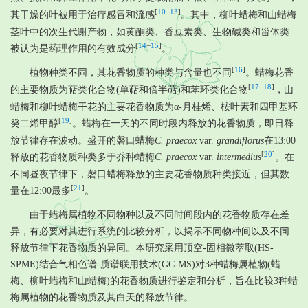
[
10
−
13
]
其干燥的叶被用于治疗感冒和流感
。其中，柳叶蜡梅和山蜡梅
茎叶中的次生代谢产物，如黄酮类、香豆素类、生物碱类和甾体类
[
14
−
15
]
被认为是药理作用的有效成分
。
[
16
]
植物种类不同，其花香物质的种类与含量也不同
。蜡梅花香
[
17
−
18
]
的主要物质为萜类化合物(单萜和倍半萜)和苯环类化合物
，山
蜡梅和柳叶蜡梅干花的主要花香物质为α-月桂烯、桉叶素和四甲基环
[
19
]
癸二烯甲醇
。蜡梅在一天的不同时段内释放的花香物质，即日释
放节律存在波动。盛开的磬口蜡梅
C. praecox
var.
grandiflorus
在13:00
[
20
]
释放的花香物质种类多于乔种蜡梅
C. praecox
var.
intermedius
。在
不同昼夜节律下，磬口蜡梅释放的主要花香物质种类接近，但其数
[
21
]
量在12:00最多
。
由于蜡梅属植物不同物种以及不同时间段内的花香物质存在差
异，有必要对其进行系统的比较分析，以揭示不同物种间以及不同
释放节律下花香物质的异同。本研究采用顶空-固相微萃取(HS-
SPME)结合气相色谱-质谱联用技术(GC-MS)对3种蜡梅属植物(蜡
梅、柳叶蜡梅和山蜡梅)的花香物质进行鉴定和分析，旨在比较3种蜡
梅属植物的花香物质及其白天的释放节律。