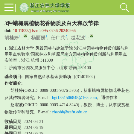
3种蜡梅属植物花香物质及白天释放节律
doi:
10.11833/j.issn.2095-0756.20240266
1
,
1
2
1
,
胡桂婷
,
杨丽媛
,
任广兵
,
赵宏波
1. 浙江农林大学 风景园林与建筑学院 浙江省园林植物种质创新与利
用重点实验室/国家林业和草原局南方园林植物种质创新与利用重点
实验室，浙江 杭州 311300
2. 济南市公园发展服务中心，山东 济南 250100
基金项目:
国家自然科学基金资助项目(31401902)
作者简介:
胡桂婷(ORCID: 0009-0001-9876-3705)，从事蜡梅属植物花香花色
及其传粉者研究。E-mail:
hgt1851506848@163.com
。通信作者：
赵宏波(ORCID: 0000-0003-4714-8240)，教授，博士，从事观赏植
物遗传育种研究。E-mail:
zhaohb@zafu.edu.cn
收稿日期
: 2024-03-31
录用日期
:
2024-06-19
修回日期
:
2024-06-19