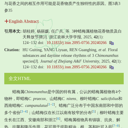
与花香之间的相互作用可能是花香物质产生独特性的原因。图3表3
参35
English Abstract
引用本文:
胡桂婷, 杨丽媛, 任广兵, 等. 3种蜡梅属植物花香物质及白
天释放节律[J]. 浙江农林大学学报, 2025,
42
(1):
124−132
doi:
10.11833/j.issn.2095-0756.20240266
Citation:
HU Guiting, YANG Liyuan, REN Guangbing,
et al
. Floral
substances and daytime release rhythms of 3
Chimonanthus
species[J].
Journal of Zhejiang A&F University
, 2025,
42
(1):
124−132
doi:
10.11833/j.issn.2095-0756.20240266
全文HTML
蜡梅属
Chimonanthus
是中国的特有属，公认的蜡梅属植物有4个
物种，即蜡梅
C. praecox
、山蜡梅
C. nitens
、柳叶蜡梅
C. salicifolius
和
[
1
−
2
]
西南蜡梅
C. campanulatus
。蜡梅广泛分布于中国东南部和中部的
[
3
−
4
]
[
5
]
多个省份
；山蜡梅仅在长江以南有较窄的分布
；柳叶蜡梅主要
[
6
]
生长在江西、安徽南部和浙江
。蜡梅属植物具有镇咳、抗炎、解
[
7
−
9
]
热、抗菌和降压作用，花可用于提取精油，根、茎和叶可入药
，