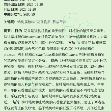
网络出版日期
: 2025-01-20
刊出日期
: 2025-02-20
中图分类号:
S685.99
关键词:
蜡梅属植物
/
花香物质
/
释放节律
摘要:
目的
花香是观赏植物的重要特性，对植物的繁殖至关重要。
探讨蜡梅属
Chimonanthus
植物花香物质的生物合成和释放机制，为蜡
梅属植物资源开发及利用提供理论基础。
方法
采用顶空-固相微萃
取(HS-SPME)结合气相色谱-质谱联用技术(GC-MS)对蜡梅
C.
praecox
、柳叶蜡梅
C. salicifolius
和山蜡梅
C. nitens
等3种蜡梅属植物
的花香物质进行鉴定和分析。
结果
3种蜡梅属植物共鉴定出44种花
香物质，蜡梅、柳叶蜡梅和山蜡梅的花中分别鉴定出19、23和18种
物质。蜡梅花中醇类和酯类化合物的相对含量最高，而柳叶蜡梅与
山蜡梅的花香物质中烯类化合物的相对含量最高。3种蜡梅属植物花
香物质的白天释放节律存在差异。柳叶蜡梅和山蜡梅在上午、中午
和下午的花香物质差异较大，但蜡梅的花香物质在不同时段变化较
小。系统发育分析表明：柳叶蜡梅和山蜡梅的亲缘关系比蜡梅更
近。
结论
柳叶蜡梅和山蜡梅的花香物质较为相似，验证了两者在
系统发育上的关联性。鉴于蜡梅特殊的低温开花环境，其传粉昆虫