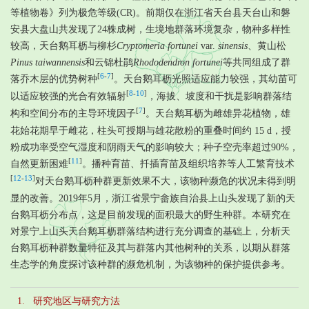
等植物卷》列为极危等级(CR)。前期仅在浙江省天台县天台山和磐
安县大盘山共发现了24株成树，生境地群落环境复杂，物种多样性
较高，天台鹅耳枥与柳杉
Cryptomeria fortunei
var.
sinensis
、黄山松
Pinus taiwannensis
和云锦杜鹃
Rhododendron fortunei
等共同组成了群
[
6
-
7
]
落乔木层的优势树种
。天台鹅耳枥光照适应能力较强，其幼苗可
[
8
-
10
]
以适应较强的光合有效辐射
，海拔、坡度和干扰是影响群落结
[
7
]
构和空间分布的主导环境因子
。天台鹅耳枥为雌雄异花植物，雄
花始花期早于雌花，柱头可授期与雄花散粉的重叠时间约 15 d，授
粉成功率受空气湿度和阴雨天气的影响较大；种子空壳率超过90%，
[
11
]
自然更新困难
。播种育苗、扦插育苗及组织培养等人工繁育技术
[
12
-
13
]
对天台鹅耳枥种群更新效果不大，该物种濒危的状况未得到明
显的改善。2019年5月，浙江省景宁畲族自治县上山头发现了新的天
台鹅耳枥分布点，这是目前发现的面积最大的野生种群。本研究在
对景宁上山头天台鹅耳枥群落结构进行充分调查的基础上，分析天
台鹅耳枥种群数量特征及其与群落内其他树种的关系，以期从群落
生态学的角度探讨该种群的濒危机制，为该物种的保护提供参考。
1. 研究地区与研究方法