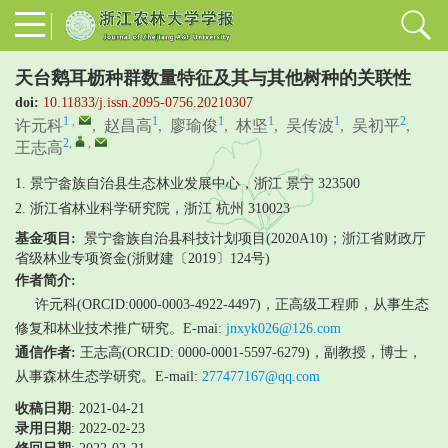
天台鹅耳枥种群数量特征及其与其他树种的关联性
doi:
10.11833/j.issn.2095-0756.20210307
1
,
1
1
1
1
2
许元科
,
赵昌高
,
廖瑜俊
,
林坚
,
吴传波
,
吴初平
,
2
,
,
王志高
1. 景宁畲族自治县生态林业发展中心，浙江 景宁 323500
2. 浙江省林业科学研究院，浙江 杭州 310023
基金项目:
景宁畲族自治县科技计划项目(2020A10)；浙江省财政厅
省级林业专项资金(浙财建〔2019〕124号)
作者简介:
许元科(ORCID:0000-0003-4922-4497)，正高级工程师，从事生态
修复和林业技术推广研究。E-mai:
jnxyk026@126.com
通信作者:
王志高(ORCID: 0000-0001-5597-6279)，副教授，博士，
从事森林生态学研究。E-mail:
277477167@qq.com
收稿日期
: 2021-04-21
录用日期
:
2022-02-23