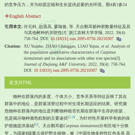
的竞争压力，并为幼苗定植和生长提供必要的光环境。图4表1参24
English Abstract
引用本文:
许元科, 赵昌高, 廖瑜俊, 等. 天台鹅耳枥种群数量特征及其
与其他树种的关联性[J]. 浙江农林大学学报, 2022, 39(4):
758-764.
DOI:
10.11833/j.issn.2095-0756.20210307
Citation:
XU Yuanke, ZHAO Changgao, LIAO Yujun,
et al
. Analysis of
the population quantitative characteristics of
Carpinus
tientaiensis
and its associations with other tree species[J].
Journal of Zhejiang A&F University
, 2022, 39(4): 758-764.
DOI:
10.11833/j.issn.2095-0756.20210307
全文HTML
物种在群落内的多度、个体大小、竞争关系等特征反映了其在
群落中的地位，是群落演替过程中对生境长期适应的结果。研究濒
危物种在群落内的地位是判断物种能否长期在群落中生存的依据，
[
1
-
4
]
也是揭示物种濒危机制的主要途径
，为针对性开展科学有效的保
[
5
]
护措施提供基础
。天台鹅耳枥
Carpinus tientaiensis
分布区域十分狭
窄，为国家Ⅱ级重点保护野生植物，被《中国生物多样性红色名录 高