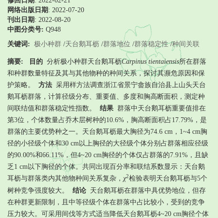
修回日期
:
2022-02-21
网络出版日期
: 2022-07-20
刊出日期
: 2022-08-20
中图分类号:
Q948
关键词:
极小种群
/
天台鹅耳枥
/
群落地位
/
群落稳定性
/
种间关联
摘要:
目的
分析极小种群天台鹅耳枥
Carpinus tientaiensis
所在群落
和种群数量特征及其与其他物种的种间关系，探讨其濒危原因和保
护策略。
方法
采用样方法调查浙江省景宁畲族自治县上山头天台
鹅耳枥群落，计算径级分布、重要值、多度和胸高断面积，测定种
间联结值和群落稳定性指数。
结果
群落中天台鹅耳枥重要值排在
第3位，个体数量占乔木层树种的10.6%，胸高断面积占17.79%，是
群落的主要优势种之一。天台鹅耳枥最大胸径为74.6 cm，1~4 cm胸
径的小径级个体和30 cm以上胸径的大径级个体分别占群落相应径级
的90.00%和66.11%，但4~20 cm胸径的个体仅占群落的7.91%，且缺
乏1 cm以下胸径的个体。共同出现百分率和联结系数显示：天台鹅
2
耳枥与群落类内其他物种间关系复杂，
χ
检验表明天台鹅耳枥与5个
树种竞争强度较大。
结论
天台鹅耳枥在群落中具优势地位，但存
在种群更新限制，且中等径级个体在群落中占比较小，受到的竞争
压力较大。可采用间伐等方式适当降低天台鹅耳枥4~20 cm胸径个体