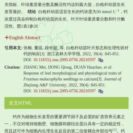
关指标、叶绿素质量分数及酶活性均达到最大值，白枪杆幼苗生长
−1
发育最好。
结论
白枪杆幼苗适宜生长的钙浓度为50 mmol·L
，钙
浓度过高会抑制白枪杆幼苗的生长、叶片叶绿素质量分数和叶片酶
活性。图1表2参28
English Abstract
引用本文:
张梅, 董琼, 段华超, 等. 白枪杆幼苗叶片形态和生理性状对
钙的响应[J]. 浙江农林大学学报, 2022, 39(4): 845-851.
DOI:
10.11833/j.issn.2095-0756.20210597
Citation:
ZHANG Mei, DONG Qiong, DUAN Huachao,
et al
.
Response of leaf morphological and physiological traits of
Fraxinus malacophylla
seedlings to calcium[J].
Journal of
Zhejiang A&F University
, 2022, 39(4): 845-851.
DOI:
10.11833/j.issn.2095-0756.20210597
全文HTML
钙作为植物生长发育的重要调节因子及必需的矿质营养元素之
一，不仅对维持细胞壁、细胞膜和膜结合蛋白具有一定的稳定性，
[
1
]
而且还可作为细胞内生理生化反应的第二信使耦合外部信号
。钙