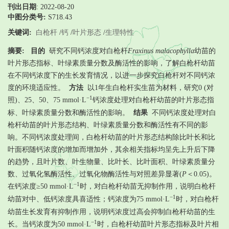
刊出日期
: 2022-08-20
中图分类号:
S718.43
关键词:
白枪杆
/
钙
/
叶片形态
/
生理特性
摘要:
目的
研究不同钙浓度对白枪杆
Fraxinus malacophylla
幼苗的
叶片形态指标、叶绿素质量分数及酶活性的影响，了解白枪杆幼苗
在不同钙浓度下的生长发育情况，以进一步探究白枪杆对不同钙浓
度的环境适应性。
方法
以1年生白枪杆实生苗为材料，研究0 (对
−1
照)、25、50、75 mmol·L
钙浓度处理对白枪杆幼苗的叶片形态指
标、叶绿素质量分数和酶活性的影响。
结果
不同钙浓度处理对白
枪杆幼苗的叶片形态结构、叶绿素质量分数和酶活性有不同的影
响。不同钙浓度处理间，白枪杆幼苗的叶片形态结构除比叶长和比
叶面积随钙浓度的增加而增加外，其余相关指标均呈先上升后下降
的趋势，且叶片数、叶生物量、比叶长、比叶面积、叶绿素质量分
数、过氧化氢酶活性、过氧化物酶活性与对照差异显著(
P
＜0.05)。
−1
在钙浓度≥50 mmol·L
时，对白枪杆幼苗无抑制作用，说明白枪杆
−1
幼苗对中、低钙浓度具喜适性；钙浓度为75 mmol·L
时，对白枪杆
幼苗生长发育有抑制作用，说明钙浓度过高会抑制白枪杆幼苗的生
−1
长。当钙浓度为50 mmol·L
时，白枪杆幼苗叶片形态指标及叶片相