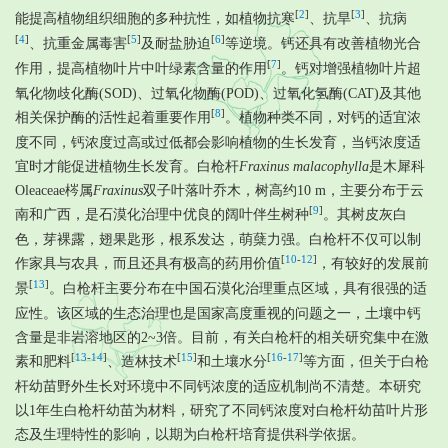
[
2
]
[
3
]
能提高植物组织细胞的多种抗性，如植物抗寒
、抗旱
、抗病
[
4
]
[
5
]
[
6
]
、抗重金属毒害
及耐盐胁迫
等逆境。钙还具有改善植物光合
[
7
]
作用，提高植物叶片中叶绿素含量的作用
。钙对增强植物叶片超
氧化物歧化酶(SOD)、过氧化物酶(POD)、过氧化氢酶(CAT)及其他
[
8
]
相关保护酶的活性起着重要作用
。植物种类不同，对钙的适宜浓
度不同，钙浓度过高或过低都会影响植物的生长发育，当钙浓度适
宜时才能促进植物生长发育。白枪杆
Fraxinus malacophylla
是木犀科
Oleaceae梣属
Fraxinus
双子叶落叶乔木，树高约10 m，主要分布于云
[
9
]
南和广西，是石漠化治理中优良的阔叶伴生树种
。其树皮灰白
色，芽裸露，翅果匙形，根系发达，萌蘖力强。白枪杆不仅可以制
[
10
-
12
]
作家具与农具，而且还具有极高的药用价值
，有较好的发展前
[
13
]
景
。白枪杆主要分布在中国石漠化治理重点区域，具有很强的适
应性。该区域的生态治理也是国家高度重视的问题之一，土壤中钙
含量是非岩溶地区的2~3倍。目前，有关白枪杆的相关研究集中在激
[
13
-
14
]
[
15
]
[
16
-
17
]
素和肥料
、造林技术
和土壤水分
等方面，但关于白枪
杆幼苗野外生长对环境中不同钙浓度的适应机制尚不清楚。本研究
以1年生白枪杆幼苗为材料，研究了不同钙浓度对白枪杆幼苗叶片形
态及生理特性的影响，以期为白枪杆培育提供科学依据。