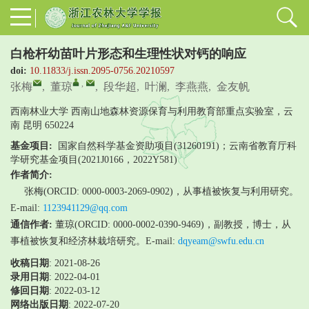
白枪杆幼苗叶片形态和生理性状对钙的响应
doi:
10.11833/j.issn.2095-0756.20210597
,
张梅
,
董琼
,
段华超
,
叶澜
,
李燕燕
,
金友帆
西南林业大学 西南山地森林资源保育与利用教育部重点实验室，云
南 昆明 650224
基金项目:
国家自然科学基金资助项目(31260191)；云南省教育厅科
学研究基金项目(2021J0166，2022Y581)
作者简介:
张梅(ORCID: 0000-0003-2069-0902)，从事植被恢复与利用研究。
E-mail:
1123941129@qq.com
通信作者:
董琼(ORCID: 0000-0002-0390-9469)，副教授，博士，从
事植被恢复和经济林栽培研究。E-mail:
dqyeam@swfu.edu.cn
收稿日期
: 2021-08-26
录用日期
:
2022-04-01
修回日期
:
2022-03-12
网络出版日期
: 2022-07-20