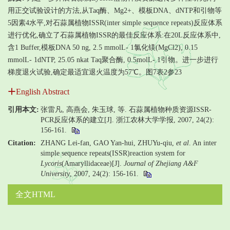
用正交试验设计的方法,从Taq酶、Mg2+、模板DNA、dNTP和引物等
5因素4水平,对石蒜属植物ISSR(inter simple sequence repeats)反应体系
进行优化,确立了石蒜属植物ISSR的最佳反应体系:在20L反应体系中,
含1 Buffer,模板DNA 50 ng, 2.5 mmolL- 1氯化镁(MgCl2), 0.15
mmolL- 1dNTP, 25.05 nkat Taq聚合酶, 0.5molL- 1引物。进一步进行
梯度退火试验,确定最适宜退火温度为57℃。图7表2参23
English Abstract
引用本文:
张雷凡, 高燕会, 朱玉球, 等. 石蒜属植物种质资源ISSR-
PCR反应体系的建立[J]. 浙江农林大学学报, 2007, 24(2):
156-161.
Citation:
ZHANG Lei-fan, GAO Yan-hui, ZHUYu-qiu,
et al
. An inter
simple sequence repeats(ISSR)reaction system for
Lycoris
(Amaryllidaceae)[J].
Journal of Zhejiang A&F
University
, 2007, 24(2): 156-161.
全文HTML