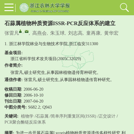
石蒜属植物种质资源ISSR-PCR反应体系的建立
,
张雷凡
,
高燕会
,
朱玉球
,
刘志高
,
童再康
,
黄华宏
1. 浙江林学院林业与生物技术学院,浙江临安311300
基金项目:
浙江省科学技术攻关项目(2005C32029)
作者简介:
张雷凡,硕士研究生,从事园林植物遗传育种研究。
通信作者:
张雷凡,硕士研究生,从事园林植物遗传育种研究。
收稿日期
: 2006-06-20
修回日期
:
2006-10-10
刊出日期
: 2007-04-20
中图分类号:
S682.2; Q943
关键词:
植物学
/
石蒜属
/
简单序列重复区间(ISSR)
/
正交设计
/
PCR聚合酶链反应体系
摘要:
为进一步开展石蒜属Lycoris植物种质资源遗传多样性研究,利