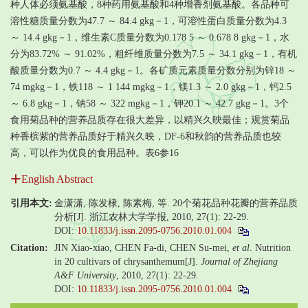
种人体必须氨基酸，8种药用氨基酸和4种增香剂氨基酸。各品种可
溶性糖质量分数为47.7 ～ 84.4 gkg－1，可溶性蛋白质量分数为4.3
～ 14.4 gkg－1，维生素C质量分数为0.178 5 ～ 0.678 8 gkg－1，水
分为83.72% ～ 91.02%，粗纤维质量分数为7.5 ～ 34.1 gkg－1，有机
酸质量分数为0.7 ～ 4.4 gkg－1。各矿质元素质量分数分别为锌18 ～
74 mgkg－1，铁118 ～ 1 144 mgkg－1，镁1.3 ～ 2.0 gkg－1，钙2.5
～ 6.8 gkg－1，钠58 ～ 322 mgkg－1，钾20.1 ～ 42.7 gkg－1。3个
食用菊品种的营养品质存在很大差异，以精兴久映最佳；观赏菊品
种香槟紫的营养品质好于精兴久映，DF-6和秋韵的营养品质也较
高，可以作为优良的食用品种。表6参16
English Abstract
引用本文:
金潇潇, 陈发棣, 陈素梅, 等. 20个菊花品种花瓣的营养品质
分析[J]. 浙江农林大学学报, 2010, 27(1): 22-29.
DOI:
10.11833/j.issn.2095-0756.2010.01.004
Citation:
JIN Xiao-xiao, CHEN Fa-di, CHEN Su-mei,
et al
. Nutrition
in 20 cultivars of chrysanthemum[J].
Journal of Zhejiang
A&F University
, 2010, 27(1): 22-29.
DOI:
10.11833/j.issn.2095-0756.2010.01.004