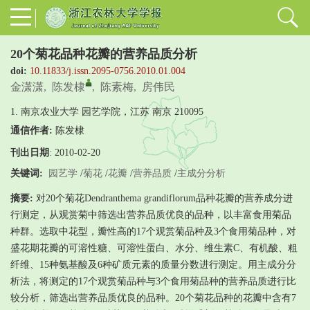
20个菊花品种花瓣的营养品质分析
doi:
10.11833/j.issn.2095-0756.2010.01.004
金潇潇
,
陈发棣
,
陈素梅
,
房伟民
1. 南京农业大学 园艺学院，江苏 南京 210095
通信作者:
陈发棣
刊出日期
: 2010-02-20
关键词:
园艺学
/
菊花
/
花瓣
/
营养品质
/
主成分分析
摘要:
对20个菊花Dendranthema grandiflorum品种花瓣的营养成分进
行测定，从观赏菊中筛选出营养品质优良的品种，以丰富食用菊品
种群。选取中花型，瓣性高的17个观赏菊品种及3个食用菊品种，对
盛花期花瓣的可溶性糖、可溶性蛋白、水分、维生素C、有机酸、粗
纤维、15种氨基酸及6种矿质元素的质量分数进行测定。用主成分分
析法，将测定的17个观赏菊品种与3个食用菊品种的营养品质进行比
较分析，筛选出营养品质优良的品种。20个菊花品种的花瓣中含有7