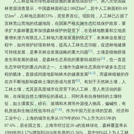
人工林是城市绿色基础设施的重要组成部分
。第八次全国森
2
林资源清查显示，中国森林面积达2.08亿hm
，其中人工林面积0.69
2
亿hm
，占林地总面积33%，居世界首位。现阶段，人工林已占据了
宜林荒山荒地的优越地段，在国家严格实施生态红线保护政策，要
求扩大森林覆盖率加强森林保护的背景下，在造林地数量和立地质
量增长潜力有限且人工林地力逐渐衰退的情况下，未来林业发展过
程中，如何保护好现有林地，提高人工林生态功能，促进林地健康
[
2
]
可持续发展，是事关林业发展战略的重大问题
。土壤是植物群落
[
3
]
发生和发展的基础，是森林生态系统的重要组成部分
，也一直是
生态学研究的重点内容之一。土壤作为森林生态系统中诸多生态过
[
4
-
5
]
程的载体，直接或间接地影响林木的健康发展
，而森林植被的存
[
6
]
在亦不断地影响森林土壤的形成与发育
。有别于天然林土壤，人
工林土壤，尤其是高度城市化背景下的人工林，受人类活动的影
响，在保留自然土壤特征的基础上，同时具有自身独特的土壤特
征，如土壤紧实，碎石、玻璃和木屑等外源侵入物高，偏碱性，有
[
7
-
8
]
机质低和生物活性低等特点
。作为中国乃至全球的贸易、经济和
工业中心，上海的城市化率从1979年的60.7%上升为2015年的
87.6%，居全国之首。上海市经过近20 a的造林绿化，森林覆盖率从
1999年的3.17%增加到2016年年底的15.56%，其中99%以上为人工林