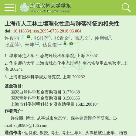
上海市人工林土壤理化性质与群落特征的相关性
doi:
10.11833/j.issn.2095-0756.2018.06.004
1,2
,
3
1
1
3
许俊丽
,
张桂莲
,
张希金
,
高志文
,
仲启铖
,
1
1,2
1,2
,
,
张亚萍
,
宋坤
,
达良俊
1. 华东师范大学 生态与环境科学学院, 上海 200241
2. 华东师范大学 上海市城市化生态过程与生态恢复重点实验室, 上
海 200241
3. 上海市园林科学规划研究院, 上海 200232
基金项目:
国家自然科学基金资助项目
31770468
国家青年科学基金资助项目
31500355
上海市科委崇明科技专项资助项目
15dz1208104
作者简介:
许俊丽, 博士, 从事城市生态学、森林健康评价等研究。E-
mail:xujl0909@126.com
通信作者:
达良俊, 教授, 博士, 博士生导师, 从事植被生态学、植被