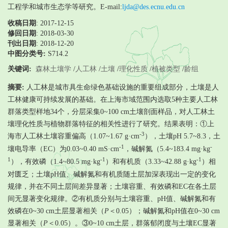
工程学和城市生态学等研究。E-mail:
ljda@des.ecnu.edu.cn
收稿日期
: 2017-12-15
修回日期
:
2018-03-30
刊出日期
: 2018-12-20
中图分类号:
S714.2
关键词:
森林土壤学
/
人工林
/
土壤
/
理化性质
/
植被类型
/
龄组
摘要:
人工林是城市具生命绿色基础设施的重要组成部分，土壤是人
工林健康可持续发展的基础。在上海市域范围内选取5种主要人工林
群落类型样地34个，分层采集0~100 cm土壤剖面样品，对人工林土
壤理化性质与植物群落特征的相关性进行了研究。结果表明：①上
-3
海市人工林土壤容重偏高（1.07~1.67 g·cm
），土壤pH 5.7~8.3，土
-1
-
壤电导率（EC）为0.03~0.40 mS·cm
，碱解氮（5.4~183.4 mg·kg
1
-1
-1
），有效磷（1.4~80.5 mg·kg
）和有机质（3.33~42.88 g·kg
）相
对匮乏；土壤pH值、碱解氮和有机质随土层加深表现出一定的变化
规律，并在不同土层间差异显著；土壤容重、有效磷和EC在各土层
间无显著变化规律。②有机质分别与土壤容重、pH值、碱解氮和有
效磷在0~30 cm土层显著相关（
P
＜0.05）；碱解氮和pH值在0~30 cm
显著相关（
P
＜0.05）。③0~10 cm土层，群落郁闭度与土壤EC显著