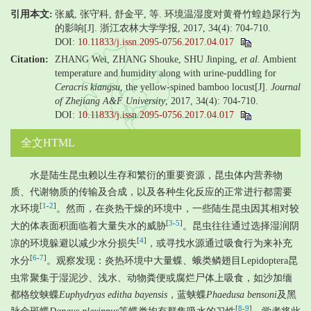
引用本文:
张威, 张守科, 舒金平, 等. 环境温湿度对黄脊竹蝗趋尿行为
的影响[J]. 浙江农林大学学报, 2017, 34(4): 704-710.
DOI:
10.11833/j.issn.2095-0756.2017.04.017
Citation:
ZHANG Wei, ZHANG Shouke, SHU Jinping,
et al
. Ambient
temperature and humidity along with urine-puddling for
Ceracris kiangsu
, the yellow-spined bamboo locust[J].
Journal
of Zhejiang A&F University
, 2017, 34(4): 704-710.
DOI:
10.11833/j.issn.2095-0756.2017.04.017
全文HTML
水是陆生昆虫赖以生存和繁衍的重要资源，昆虫体内营养物
质、代谢物质的传输及合成，以及各种生化反应的正常进行都需要
[
1
-
2
]
水环境
。然而，在炎热干燥的环境中，一些陆生昆虫因其相对较
[
3
-
5
]
大的体表面积面临着大量失水的威胁
。昆虫往往通过选择湿润阴
[
4
]
凉的环境躲避以减少水分损失
，或寻找水源通过吸食行为来补充
[
6
-
7
]
水分
。观察发现：炎热环境中大量蝶、蛾类鳞翅目Lepidoptera昆
虫常聚集于湿泥沙、浅水、动物粪便或腐烂尸体上吸食，如沙加缅
都格纹蛱蝶
Euphydryas editha bayensis
，蓝蛱蝶
Phaedusa bensoni
及黑
[
8
-
9
]