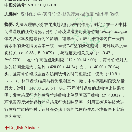
中图分类号:
S761.31;Q969.26
关键词:
森林保护学
/
黄脊竹蝗
/
趋泥行为
/
温湿度
/
含水率
/
诱杀
摘要:
为深入理解水分在昆虫趋泥行为中的作用，测定了在一天中林
间温湿度的变化情况，分析了环境温湿度对黄脊竹蝗
Ceracris kiangsu
体内含水率及趋尿行为的影响。结果表明：雌、雄虫体内在一天内
含水率的变化情况基本一致，呈现“W”型的变化趋势，与环境温度呈
负相关（
r
=-0.85，
P
=0.079），与湿度无相关关系（
r
=-0.43，
P
=0.779）；在中午高温低湿时段（12：00-14：00），黄脊竹蝗对人
尿的访问量最大，达到（428.00 ± 44.24）次，（140.00 ± 20.64）
头，且黄脊竹蝗成虫首次访问诱饵的时间也最短，仅为（410.8 ±
52.6）s。林间诱杀结果与行为观测基本一致，中午高温时段诱杀量
最大，达到（140.00 ± 20.64）头。不同时段诱集的成虫性比结果表
明：发生趋尿行为的黄脊竹蝗雌虫比例显著高于雄虫（
P
< 0.01）。
环境温湿度对黄脊竹蝗的趋尿行为影响显著，利用毒饵诱杀技术进
行黄脊竹蝗防控时，选择在炎热干燥的气候条件及环境条件下实施
更为有效。
English Abstract