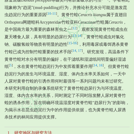
脉金斑蝶
Danaus plexippus
等蝶类均有群集吸水的习性
。学者将此
现象称为“趋泥”(mud-puddling)行为，并推论补充水分可能是激发昆
[
10
-
11
]
虫趋泥行为的重要原因
。黄脊竹蝗
Ceracris kiangsu
属于直翅目
Orthoptera网翅蝗科Arcypteridae竹蝗亚科Ceracrinae竹蝗属
Ceracris
，
[
12
]
是中国南方最为重要的森林害虫之一
。观察发现黄脊竹蝗成虫在
[
13
-
14
]
夏天嗜食人尿，具有明显的趋尿行为
，黄脊竹蝗成虫对氯化
[
15
-
16
]
钠、碳酸氢铵等物质有明显的趋性
，利用毒尿或毒饵诱杀黄脊
[
14
,
17
]
竹蝗已成为控制竹蝗重要的技术手段
。研究发现，高温条件下
黄脊竹蝗对水分有明显的偏好，在干滤纸和湿滤纸间明显偏好湿滤
[
5
]
[
14
,
16
]
纸
，水在黄脊竹蝗趋泥行为中发挥着重要作用
。但黄脊竹蝗
趋泥行为的发生与环境温度、湿度、体内含水率关系如何，一天中
人尿对黄脊竹蝗的引诱作用何时最强等一系列问题均未有过研究。
本研究利用自制的录像系统研究了黄脊竹蝗趋尿行为与环境温度、
湿度、体内含水率的关系，同时测定了不同时段发酵人尿对黄脊竹
蝗的诱杀作用，旨在明确环境温湿度对黄脊竹蝗“趋尿行为”的影响，
为揭示水在昆虫趋泥行为中的作用提供依据，也为黄脊竹蝗人尿诱
杀技术的林间应用提供支撑。
1. 研究地区与研究方法