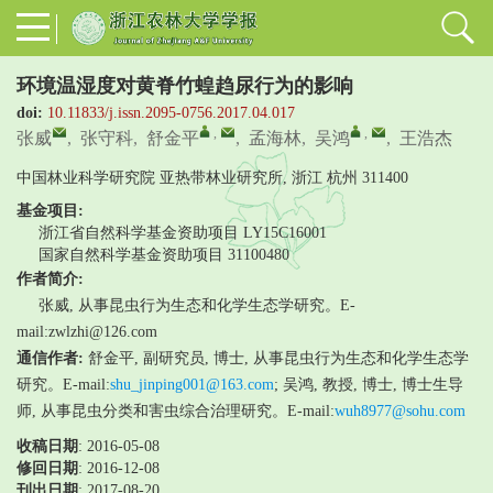
环境温湿度对黄脊竹蝗趋尿行为的影响
doi:
10.11833/j.issn.2095-0756.2017.04.017
,
,
张威
,
张守科
,
舒金平
,
孟海林
,
吴鸿
,
王浩杰
中国林业科学研究院 亚热带林业研究所, 浙江 杭州 311400
基金项目:
浙江省自然科学基金资助项目
LY15C16001
国家自然科学基金资助项目
31100480
作者简介:
张威, 从事昆虫行为生态和化学生态学研究。E-
mail:zwlzhi@126.com
通信作者:
舒金平, 副研究员, 博士, 从事昆虫行为生态和化学生态学
研究。E-mail:
shu_jinping001@163.com
;
吴鸿, 教授, 博士, 博士生导
师, 从事昆虫分类和害虫综合治理研究。E-mail:
wuh8977@sohu.com
收稿日期
: 2016-05-08
修回日期
:
2016-12-08
刊出日期
: 2017-08-20