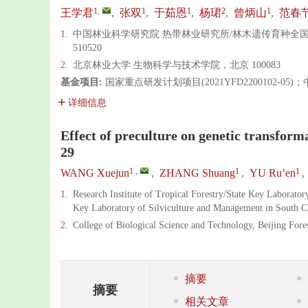
1
,
1
1
2
1
王学君
,
张双
,
于茹恩
,
杨珺
,
曾炳山
,
范春
1.
中国林业科学研究院 热带林业研究所/林木遗传育种全
510520
2.
北京林业大学 生物科学与技术学院，北京 100083
基金项目:
国家重点研发计划项目(2021YFD2200102-0
详细信息
Effect of preculture on genetic transforma
29
1
,
1
1
WANG Xuejun
,
ZHANG Shuang
,
YU Ru’en
,
1.
Research Institute of Tropical Forestry/State Key Laborato
Key Laboratory of Silviculture and Management in South 
2.
College of Biological Science and Technology, Beijing Fore
摘要
摘要
相关文章