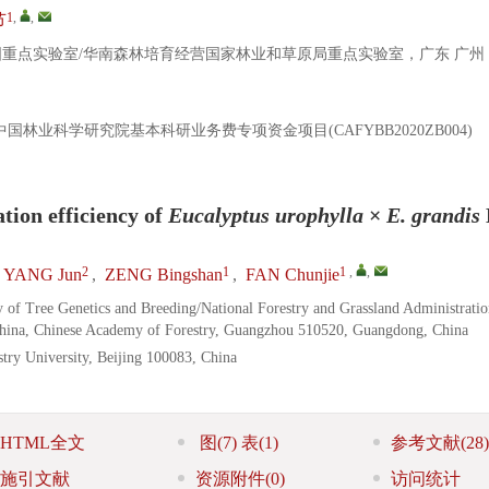
1
,
,
节
国重点实验室/华南森林培育经营国家林业和草原局重点实验室，广东 广州
5)；中国林业科学研究院基本科研业务费专项资金项目(CAFYBB2020ZB004)
tion efficiency of
Eucalyptus urophylla
×
E. grandis
2
1
1
,
,
YANG Jun
,
ZENG Bingshan
,
FAN Chunjie
ry of Tree Genetics and Breeding/National Forestry and Grassland Administrati
China, Chinese Academy of Forestry, Guangzhou 510520, Guangdong, China
stry University, Beijing 100083, China
HTML全文
图
(7)
表
(1)
参考文献
(28)
施引文献
资源附件
(0)
访问统计