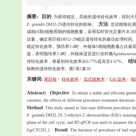
摘要:
目的
为获得稳定、高效的遗传转化效率，得到大
方法
E. grandis
DH32-29遗传转化的影响。
尝试精细化调整
成期(S期)细胞周期的细胞数量，采用实时荧光定量PCR (RT
达量，确定尾巨桉DH32-29稳定遗传转化的最佳处理时间
稳定转化效率。预培养3 d时，外植体S期细胞数量占比最
值，表明预培养3 d时，外植体适宜进行农杆菌
Agrobacteriu
结
传转化效率，将最初转化效率从0.77%提高至4.67%。
桉树的遗传转化效率。图7表1参28
关键词:
尾巨桉
/
转化效率
/
流式细胞术
/
EdU染色
/
细
Abstract:
Objective
To obtain a stable and efficient genet
varieties, the effects of different preculture treatment duration
Method
This study aimed to fine-tune different preculture du
E. grandis
DH32-29, 5-ethynyl-2
'
-deoxyuridine (EdU) staining
phase of the cell cycle, and RT-qPCR was used to measure the e
Result
EgrCYCH1;1
.
The duration of preculture of leaf expla