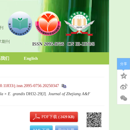
刊
术期刊
ISSN 2095-0756
CN 33-1370/S
系我们
English
分享
0.11833/j.issn.2095-0756.20250347
la
×
E. grandis
DH32-29[J].
Journal of Zhejiang A&F
PDF下载
( 2429 KB)