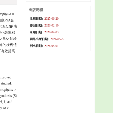
出版历程
rophylla
×
收稿日期:
2025-06-20
测DNA合
修回日期:
2026-02-10
YCH1;1
的表
录用日期:
2026-04-03
转化效率和
达量达到峰
网络出版日期:
2026-05-27
介导的桉树遗
刊出日期:
2026-05-01
可有效提高
improved
studied.
urophylla
×
ynthesis (S)
1;1
, and
cy of
E.