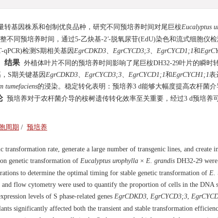
量转基因株系和创制优良品种，研究不同预培养时间对尾巨桉
Eucalyptus u
不同预培养时间，通过5-乙炔基-2
'
-脱氧尿苷(EdU)染色和流式细胞仪检
-qPCR)检测S期相关基因
EgrCDKD3
、
EgrCYCD3;3
、
EgrCYCD1;1
和
EgrC
结果
。
外植体叶片不同的预培养时间影响了尾巨桉DH32-29叶片的瞬时
高，S期关键基因
EgrCDKD3
、
EgrCYCD3;3
、
EgrCYCD1;1
和
EgrCYCH1;1
表
m tumefaciens
的浸染。稳定转化表明：预培养3 d能够大幅度提高农杆菌
论
预培养对于农杆菌介导的桉树遗传转化效率至关重要，经过3 d预培养
胞周期
/
预培养
ic transformation rate, generate a large number of transgenic lines, and create 
s on genetic transformation of
Eucalyptus urophylla
×
E. grandis
DH32-29 were 
rations to determine the optimal timing for stable genetic transformation of
E. 
 and flow cytometry were used to quantify the proportion of cells in the DNA s
xpression levels of S phase-related genes
EgrCDKD3
,
EgrCYCD3;3
,
EgrCYCD
nts significantly affected both the transient and stable transformation efficien