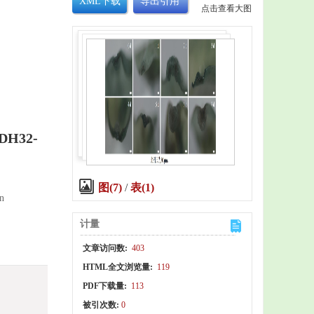
XML下载
导出引用
点击查看大图
DH32-
图(7)
/
表(1)
on
计量
文章访问数:
403
HTML全文浏览量:
119
PDF下载量:
113
被引次数:
0