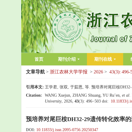
首页
期刊介绍
期刊在线
文章导航
>
浙江农林大学学报
>
2026
>
43(3): 496-
引用本文:
王学君, 张双, 于茹恩, 等. 预培养对尾巨桉DH32
Citation:
WANG Xuejun, ZHANG Shuang, YU Ru’en,
et al
.
University
, 2026,
43
(3): 496−503
doi:
10.11833/j.
预培养对尾巨桉DH32-29遗传转化效率
DOI:
10.11833/j.issn.2095-0756.20250347