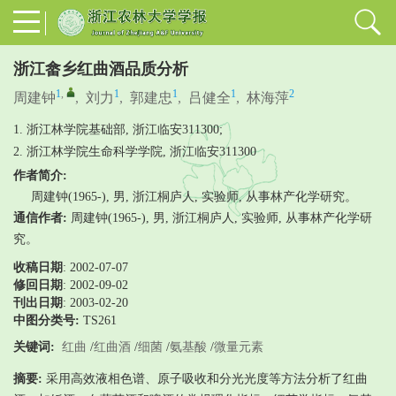
浙江畲乡红曲酒品质分析
1
,
1
1
1
2
周建钟
,
刘力
,
郭建忠
,
吕健全
,
林海萍
1. 浙江林学院基础部, 浙江临安311300;
2. 浙江林学院生命科学学院, 浙江临安311300
作者简介:
周建钟(1965-), 男, 浙江桐庐人, 实验师, 从事林产化学研究。
通信作者:
周建钟(1965-), 男, 浙江桐庐人, 实验师, 从事林产化学研
究。
收稿日期
: 2002-07-07
修回日期
:
2002-09-02
刊出日期
: 2003-02-20
中图分类号:
TS261
关键词:
红曲
/
红曲酒
/
细菌
/
氨基酸
/
微量元素
摘要:
采用高效液相色谱、原子吸收和分光光度等方法分析了红曲