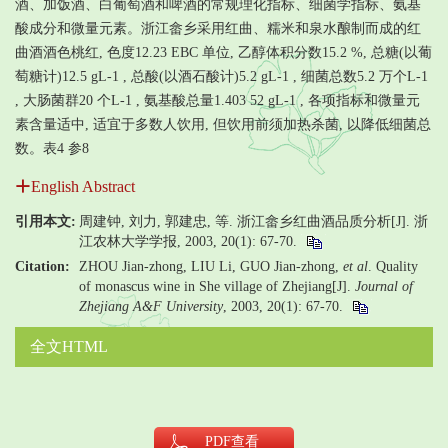
酒、加饭酒、白葡萄酒和啤酒的常规理化指标、细菌学指标、氨基
酸成分和微量元素。浙江畲乡采用红曲、糯米和泉水酿制而成的红
曲酒酒色桃红, 色度12.23 EBC 单位, 乙醇体积分数15.2 %, 总糖(以葡
萄糖计)12.5 gL-1 , 总酸(以酒石酸计)5.2 gL-1 , 细菌总数5.2 万个L-1
, 大肠菌群20 个L-1 , 氨基酸总量1.403 52 gL-1 , 各项指标和微量元
素含量适中, 适宜于多数人饮用, 但饮用前须加热杀菌, 以降低细菌总
数。表4 参8
English Abstract
引用本文:
周建钟, 刘力, 郭建忠, 等. 浙江畲乡红曲酒品质分析[J]. 浙
江农林大学学报, 2003, 20(1): 67-70.
Citation:
ZHOU Jian-zhong, LIU Li, GUO Jian-zhong,
et al
. Quality
of monascus wine in She village of Zhejiang[J].
Journal of
Zhejiang A&F University
, 2003, 20(1): 67-70.
全文HTML
PDF
查看