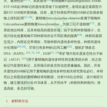
大、通用性好
。宋跃朋等
利用杨树
Populus
对genomic-SSR和
EST-SSR这2种标记的遗传差异做了比较研究，发现在鉴定基因型方
面EST-SSR相对更精确。目前，基于转录组序列的SSR标记在很多植
[
11
-
16
]
物上得到应用
。夏蜡梅
Sinocalycanthus chinensis
隶属于蜡梅科
[
17
]
Calycanthaceae夏蜡梅属
Sinocalycanthus
，为第三纪孑遗植物
，其
系统地位特殊，且具有较高的观赏价值。由于自然种群规模小，生
[
18
]
境片段化使夏蜡梅不同种群间存在不同距离的隔离
，种群间基因
交流少，内部近交率增加，导致种群内遗传多样性低，种群间遗传
[
19
-
24
]
[
19
]
分化增加
。尽管已有多种标记[同工酶
，随机扩增多态
[
20
,
22
,
24
]
[
21
,
24
]
DNA（RAPD）
，ISSR
和扩增片段长度多态性分子标
[
25
]
记（AFLP）
]用于夏蜡梅的遗传多样性和交配系统分析，但之前
标记均是显性标记，且所揭示的多态性信息普遍偏低。因此，开发
共显性的SSR标记用于夏蜡梅的遗传多样性相关研究势在必行。本研
究以之前获得的夏蜡梅转录组数据，分析SSR位点特征，设计相应引
物，建立最优的SSR-PCR体系，从不同水平（种群间和种群内）筛
选高效、多态的引物。
1. 材料和方法