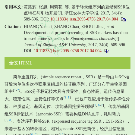
引用本文:
黄耀辉, 张超, 周莉花, 等. 基于转录组序列的夏蜡梅SSR位
点特征与引物开发[J]. 浙江农林大学学报, 2017, 34(4):
589-596.
DOI:
10.11833/j.issn.2095-0756.2017.04.004
Citation:
HUANG Yaohui, ZHANG Chao, ZHOU Lihua,
et al
.
Development and primer screening of SSR markers based on
transcriptome sequences in
Sinocalycanthus chinensis
[J].
Journal of Zhejiang A&F University
, 2017, 34(4): 589-596.
DOI:
10.11833/j.issn.2095-0756.2017.04.004
全文HTML
简单重复序列（simple sequence repeat，SSR）是一种由1~6个核
苷酸为单位多次串联重复组成的核苷酸序列，广泛分布于生物基因
[
1
-
2
]
组中
。SSR分子标记技术具有共显性、多态性高、遗传信息量
[
3
-
5
]
大、稳定性高、重复性好等优点
，已被广泛应用于遗传多样性分
[
1
,
6
-
7
]
析、种质鉴定、基因定位、功能基因挖掘等领域
。传统的基因
组SSR标记技术（genomic-SSR）需要构建DNA文库，耗时耗力
[
6
,
8
]
。表达序列标签SSR（expressed sequence tag SSR，EST-SSR），
来源于基因的转录组区，相对genomic-SSR更简便，经济且信息量
[
6
,
9
]
[
10
]