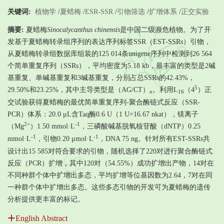
关键词:
植物学
/
夏蜡梅
/
ESR-SSR
/
引物筛选
/
扩增体系
/
正交实验
摘要:
夏蜡梅
Sinocalycanthus chinensis
是中国二级濒危植物。为了开
发基于夏蜡梅转录组序列的表达序列标签SSR（EST-SSRs）引物，
从夏蜡梅转录组数据库组装的125 014条unigene序列中检测到26 564
个简单重复序列（SSRs），平均密度为5.18 kb，最丰富的类型是2碱
基重复、单碱基重复和3碱基重复，分别占总SSRs的42.43%，
5
29.50%和23.25%，其中主导类型是（AG/CT）
。利用L
（4
）正
n
16
交试验获得夏蜡梅的最优简单重复序列-聚合酶链式反应（SSR-
PCR）体系：20.0 μL含Taq酶0.6 U（1 U=16.67 nkat），镁离子
2+
-1
（Mg
）1.50 mmol·L
，三磷酸碱基脱氧核苷酸（dNTP）0.25
-1
-1
mmol·L
，引物0.20 μmol·L
，DNA 75 ng。针对所有EST-SSRs共
设计出15 585对符合要求的引物，随机选择了220对进行聚合酶链式
反应（PCR）扩增，其中120对（54.55%）成功扩增出产物，14对在
不同种群个体中扩增出多态，平均扩增等位基因数为2.64，7对在同
一种群个体中扩增出多态。这些多态引物的开发可为夏蜡梅的遗传
分析提供更丰富的标记。
English Abstract